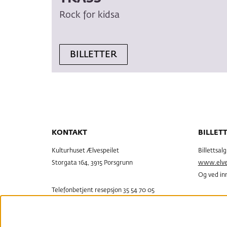
Rock for kidsa
BILLETTER
KONTAKT
BILLET
Kulturhuset Ælvespeilet
Billettsal
Storgata 164, 3915 Porsgrunn
www.elves
Og ved inn
Telefonbetjent resepsjon 35 54 70 05
resepsjon@elvespeilet.no
Billettsal
Rådhusgata
Åpen Tir-Tor, 11.30-15.30