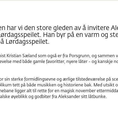
 har vi den store gleden av å invitere A
rdagsspeilet. Han byr på en varm og st
å Lørdagsspeilet.
ist Kristian Sæland som også er fra Porsgrunn, og sammen vi
evelse med både gamle favoritter, nyere låter - og kanskje 
or sin sterke formidlingsevne og ærlige tilstedeværelse på s
ikum tett på både musikken og historiene bak. Med utsikt 
bane ligger alt til rette for en magisk november ettermidd
lske øyeblikk og godbiter fra Aleksander sitt låtbunke.