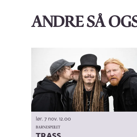
ANDRE SÅ OG
Hopp
over
lør. 7 nov.
12.00
BARNESPEILET
TRASS