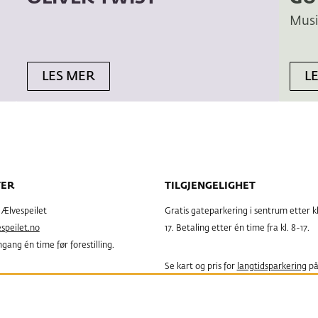
Musi
LES MER
L
TER
TILGJENGELIGHET
g Ælvespeilet
Gratis gateparkering i sentrum etter kl
peilet.no
17. Betaling etter én time fra kl. 8-17.
gang én time før forestilling.
Se kart og pris for
langtidsparkering
på
g Porsgrunn Bibliotek
Urædd.
 3, Tlf. 35 54 71 70