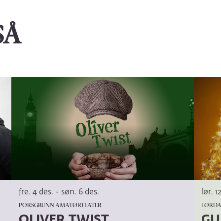
SÅ
fre. 4 des.
-
søn. 6 des.
lør. 1
PORSGRUNN AMATØRTEATER
LØRDA
OLIVER TWIST
GU