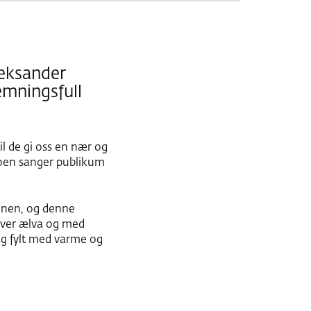
leksander
emningsfull
l de gi oss en nær og
noen sanger publikum
cenen, og denne
over ælva og med
ag fylt med varme og