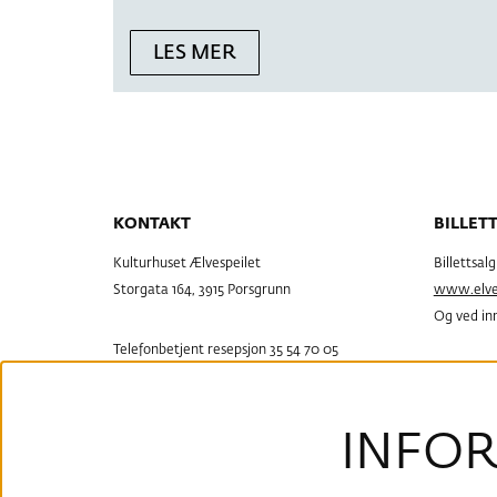
LES MER
KONTAKT
BILLET
Kulturhuset Ælvespeilet
Billettsal
Storgata 164, 3915 Porsgrunn
www.elves
Og ved inn
Telefonbetjent resepsjon 35 54 70 05
resepsjon@elvespeilet.no
Billettsal
Rådhusgata
Åpen Tir-Tor, 11.30-15.30
Man – Tor
For høytider og helligdager
INFOR
Fre, 08.00
se vår
infoside
Lør, 10.0