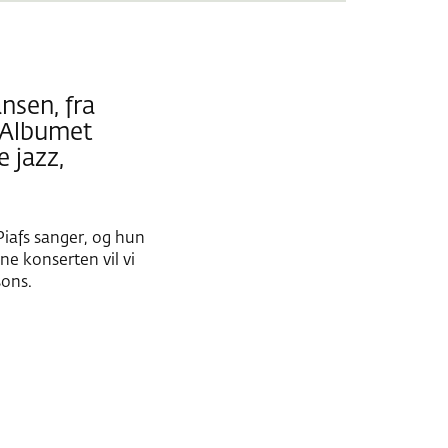
nsen, fra
. Albumet
 jazz,
 Piafs sanger, og hun
ne konserten vil vi
sons.