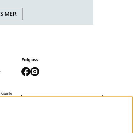
ES MER
Følg oss
.
 Gamle
PÅMELDING
gata og