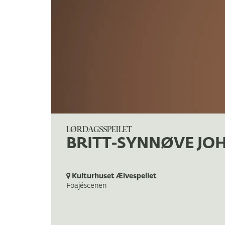
LØRDAGSSPEILET
BRITT-SYNNØVE JO
Kulturhuset Ælvespeilet
Foajéscenen