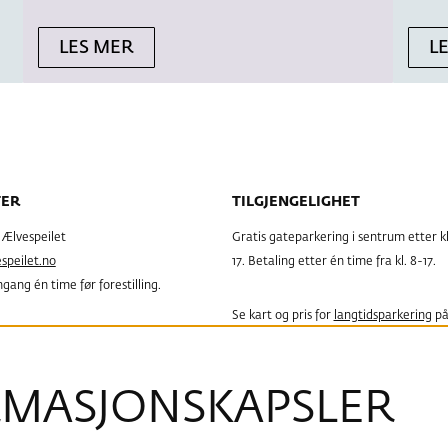
LES MER
L
TER
TILGJENGELIGHET
g Ælvespeilet
Gratis gateparkering i sentrum etter kl
peilet.no
17. Betaling etter én time fra kl. 8-17.
gang én time før forestilling.
Se kart og pris for
langtidsparkering
på
g Porsgrunn Bibliotek
Urædd.
 3, Tlf. 35 54 71 70
, 08:00 – 19:00
MASJONS­KAPSLER
HC parkering ved hovedinngang i Stor
 – 15.00
Servicesenteret i Rådhusgata.
0 – 15.00
Se biblioteket