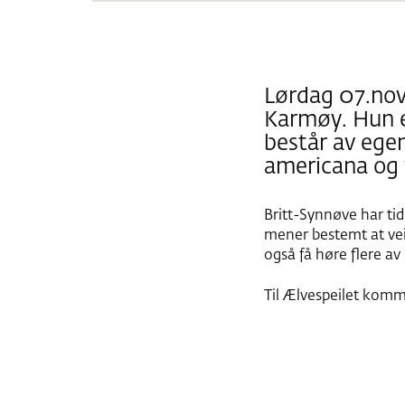
Lørdag 07.nov
Karmøy. Hun e
består av egen
americana og 
Britt-Synnøve har tid
mener bestemt at veie
også få høre flere a
Til Ælvespeilet komm