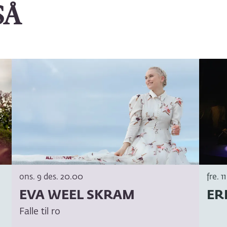
SÅ
ons. 9 des.
20.00
fre. 1
EVA WEEL SKRAM
ER
Falle til ro