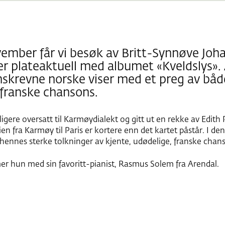
ember får vi besøk av Britt-Synnøve Joha
r plateaktuell med albumet «Kveldslys»
skrevne norske viser med et preg av både
franske chansons.
ligere oversatt til Karmøydialekt og gitt ut en rekke av Edith
n fra Karmøy til Paris er kortere enn det kartet påstår. I den
v hennes sterke tolkninger av kjente, udødelige, franske chan
er hun med sin favoritt-pianist, Rasmus Solem fra Arendal.