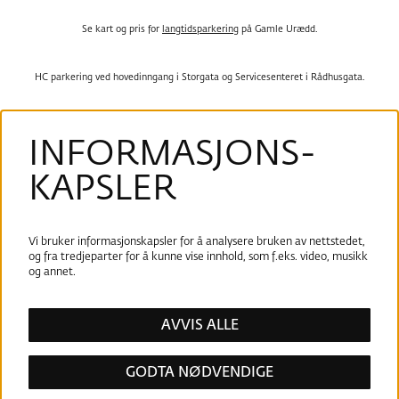
Se kart og pris for
langtidsparkering
på Gamle Urædd.
HC parkering ved hovedinngang i Storgata og Servicesenteret i Rådhusgata.
Tilgjengelighetserklæring
INFORMASJONS­
Personvernerklæring
KAPSLER
Følg oss
Vi bruker informasjonskapsler for å analysere bruken av nettstedet,
og fra tredjeparter for å kunne vise innhold, som f.eks. video, musikk
og annet.
AVVIS ALLE
GODTA NØDVENDIGE
PÅMELDING