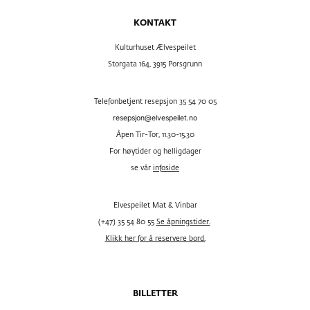
KONTAKT
Kulturhuset Ælvespeilet
Storgata 164, 3915 Porsgrunn
Telefonbetjent resepsjon 35 54 70 05
resepsjon@elvespeilet.no
Åpen Tir-Tor, 11.30-15.30
For høytider og helligdager
se vår
infoside
Elvespeilet Mat & Vinbar
(+47) 35 54 80 55
Se åpningstider.
Klikk her for å reservere bord.
BILLETTER