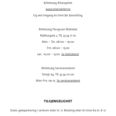
Billettsalg Ælvespeilet
www.elvespeilet.no
Og ved inngang én time før forestilling.
Billettsalg Porsgrunn Bibliotek
Rådhusgata 3, Tlf. 35 54 71 70
Man – Tor, 08:00 – 19:00
Fre, 08.00 – 15.00
Lør, 10.00 – 15.00
Se biblioteket
Billettsalg Servicesenteret
Storgt 153, Tlf. 35 54 70 00
Man-Fre, 09-15
Se servicesenteret
TILGJENGELIGHET
Gratis gateparkering i sentrum etter kl. 17. Betaling etter én time fra kl. 8-17.