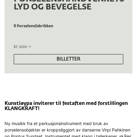
LYD OG BEVEGELSE
Porselensfabrikken
kr 200
BILLETTER
Kunstløypa inviterer til festaften med forstillingen
KLANGKRAFT!
Ny musikk fra et perkusjonsinstrument med bruk av
porselensobjekter er kroppsliggjort av danserne Virpi Pahkinen
og Pontus Sundset. Instrumentet med klang i tallerkener, skåler