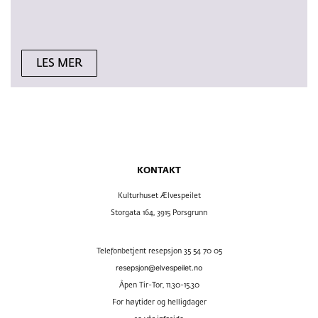
LES MER
KONTAKT
Kulturhuset Ælvespeilet
Storgata 164, 3915 Porsgrunn
Telefonbetjent resepsjon 35 54 70 05
resepsjon@elvespeilet.no
Åpen Tir-Tor, 11.30-15.30
For høytider og helligdager