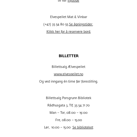
se vår
infoside
Elvespeilet Mat & Vinbar
(+47) 35 54 80 55
Se åpningstider.
Klikk her for å reservere bord.
BILLETTER
Billettsalg Ælvespeilet
www.elvespeilet.no
Og ved inngang én time før forestilling.
Billettsalg Porsgrunn Bibliotek
Rådhusgata 3, Tlf. 35 54 71 70
Man – Tor, 08:00 – 19:00
Fre, 08.00 – 15.00
Lør, 10.00 – 15.00
Se biblioteket