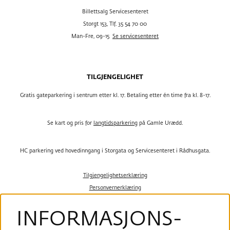
Billettsalg Servicesenteret
Storgt 153, Tlf. 35 54 70 00
Man-Fre, 09-15
Se servicesenteret
TILGJENGELIGHET
Gratis gateparkering i sentrum etter kl. 17. Betaling etter én time fra kl. 8-17.
Se kart og pris for
langtidsparkering
på Gamle Urædd.
HC parkering ved hovedinngang i Storgata og Servicesenteret i Rådhusgata.
Tilgjengelighetserklæring
Personvernerklæring
INFORMASJONS­
Følg oss