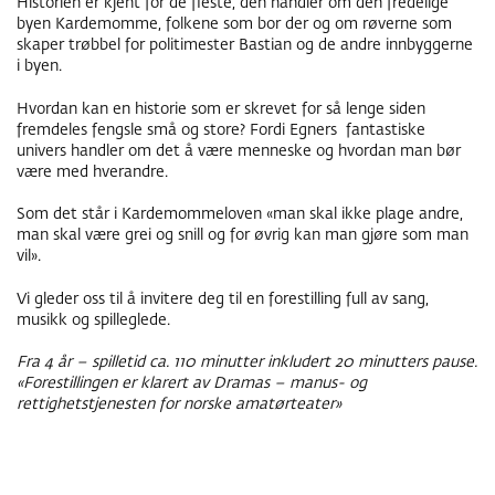
Historien er kjent for de fleste, den handler om den fredelige
byen Kardemomme, folkene som bor der og om røverne som
skaper trøbbel for politimester Bastian og de andre innbyggerne
i byen.
Hvordan kan en historie som er skrevet for så lenge siden
fremdeles fengsle små og store? Fordi Egners fantastiske
univers handler om det å være menneske og hvordan man bør
være med hverandre.
Som det står i Kardemommeloven «man skal ikke plage andre,
man skal være grei og snill og for øvrig kan man gjøre som man
vil».
Vi gleder oss til å invitere deg til en forestilling full av sang,
musikk og spilleglede.
Fra 4 år – spilletid ca. 110 minutter inkludert 20 minutters pause.
«Forestillingen er klarert av Dramas – manus- og
rettighetstjenesten for norske amatørteater»