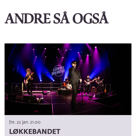
ANDRE SÅ OGSÅ
Hopp
over
fre. 22 jan.
21.00
LØKKEBANDET