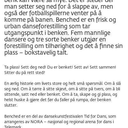
benk kan være så mye. Det er steder der
man setter seg ned for å slappe av, men
også der fotballspillerne venter på å
komme på banen. Benched er en frisk og
urban danseforestilling som tar
Zoome
utgangspunkt i benken. Fem mannlige
inn
dansere og tre sorte benker utgjør en
forestilling om tilhørighet og det å finne sin
plass – bokstavelig talt.
Ta plass! Sett deg ned! Du er benket! Sett av! Sett sammen!
Sitter du på rett sted?
En ærlig historie om livets store og helt små spørsmål. Om å slå
seg ned. Om å tørre å sitte skjevt, om å sitte på tvers, om å bli
sittende, satt ned eller benket. Om å ta, skape og gi plass, og
helst huske å gjøre det før du faller på rumpa, der benken
slutter.
Benched er en del av dansekunstfestivalen Tid for Dans, som
arrangeres av NORA – nasjonal og regional arena for dans i
Telemark.