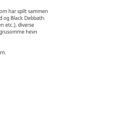
 som har spilt sammen
nd og Black Debbath.
 etc.), diverse
ts grusomme hevn
rn.