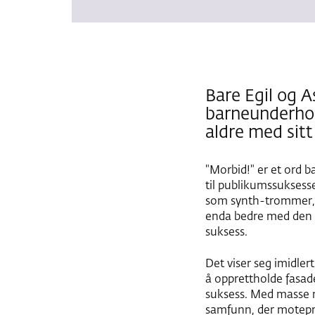
Bare Egil og A
barneunderhold
aldre med sit
"Morbid!" er et ord 
til publikumssukses
som synth-trommer, 
enda bedre med den op
suksess.
Det viser seg imidlert
å opprettholde fasad
suksess. Med masse m
samfunn, der motepre