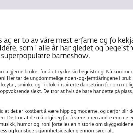
slag er to av våre mest erfarne og folkek
ere, som i alle år har gledet og begeistre
t superpopulære barneshow.
barna gjerne bruker for å uttrykke sin begeistring! Nå komme
sen! Her tar de ungdommelige noen-og-femtiåringene i bruk
keytar, sminke og TikTok-inspirerte dansetrinn for om mul
pvoksende slekt. De tror at hvis de bare har dette på plass,
id at det er kostbart å være hipp og moderne, og derfor blir de 
en. De tror at de må utgi seg for å være noen andre enn de eg
usikk, humor og ironi fortelles en historie om skyggesiden
ss og kunstige skjønnhetsidealer gjennomsyrer alt.