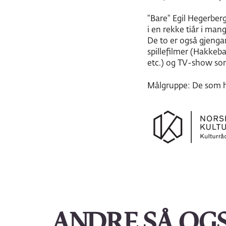
"Bare" Egil Hegerber
i en rekke tiår i man
De to er også gjenga
spillefilmer (Hakkeb
etc.) og TV-show som
Målgruppe: De som ha
ANDRE SÅ OG