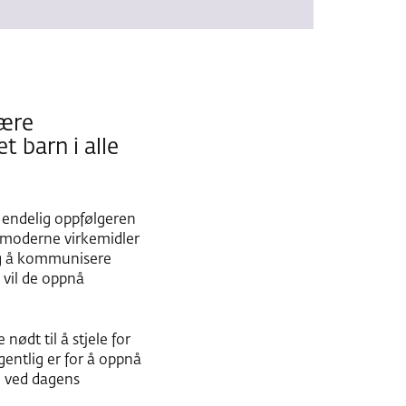
jære
t barn i alle
r endelig oppfølgeren
 moderne virkemidler
ig å kommunisere
 vil de oppnå
nødt til å stjele for
entlig er for å oppnå
e ved dagens