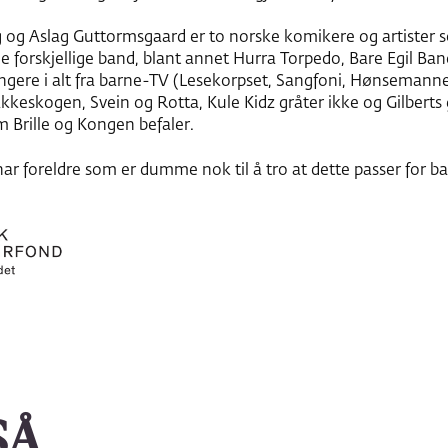
g og Aslag Guttormsgaard er to norske komikere og artister
ge forskjellige band, blant annet Hurra Torpedo, Bare Egil Ba
ngere i alt fra barne-TV (Lesekorpset, Sangfoni, Hønsemannen
akkeskogen, Svein og Rotta, Kule Kidz gråter ikke og Gilber
 Brille og Kongen befaler.
r foreldre som er dumme nok til å tro at dette passer for ba
SÅ