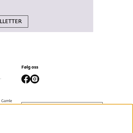
ILLETTER
Følg oss
.
 Gamle
PÅMELDING
gata og