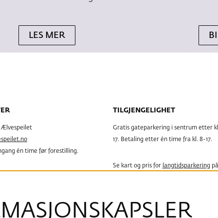
LES MER
B
TER
TILGJENGELIGHET
g Ælvespeilet
Gratis gateparkering i sentrum etter kl
peilet.no
17. Betaling etter én time fra kl. 8-17.
gang én time før forestilling.
Se kart og pris for
langtidsparkering
på
g Porsgrunn Bibliotek
Urædd.
 3, Tlf. 35 54 71 70
, 08:00 – 19:00
MASJONS­KAPSLER
HC parkering ved hovedinngang i Stor
 – 15.00
Servicesenteret i Rådhusgata.