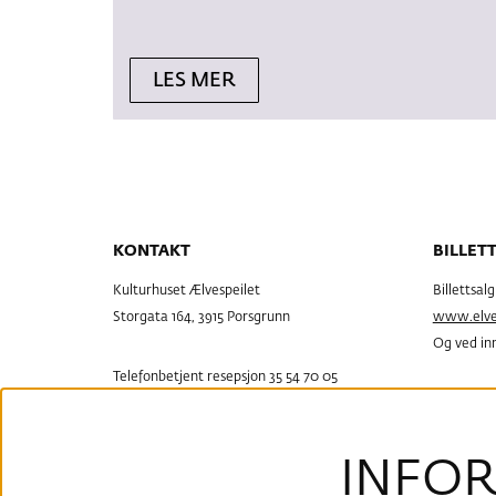
LES MER
KONTAKT
BILLET
Kulturhuset Ælvespeilet
Billettsal
Storgata 164, 3915 Porsgrunn
www.elves
Og ved inn
Telefonbetjent resepsjon 35 54 70 05
resepsjon@elvespeilet.no
Billettsal
Rådhusgata
Åpen Tir-Tor, 11.30-15.30
Man – Tor
For høytider og helligdager
INFOR
Fre, 08.00
se vår
infoside